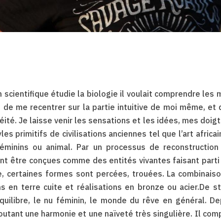
n scientifique étudie la biologie il voulait comprendre le
 de me recentrer sur la partie intuitive de moi même, et d
ité. Je laisse venir les sensations et les idées, mes doigt
es primitifs de civilisations anciennes tel que l’art africa
inins ou animal. Par un processus de reconstruction 
ent être conçues comme des entités vivantes faisant parti 
e, certaines formes sont percées, trouées. La combinaiso
ons en terre cuite et réalisations en bronze ou acier.De s
'équilibre, le nu féminin, le monde du rêve en général. D
joutant une harmonie et une naïveté très singulière. Il co